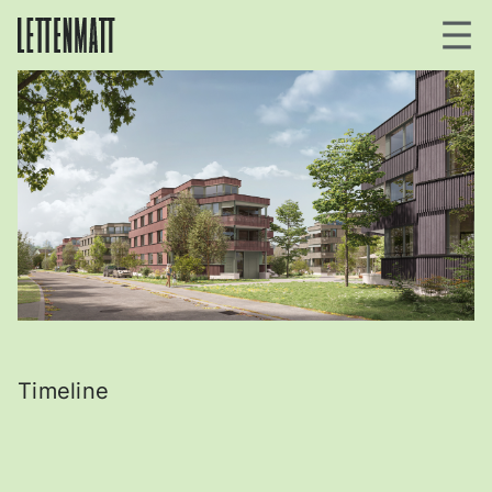
ZUM INHALT
Timeline